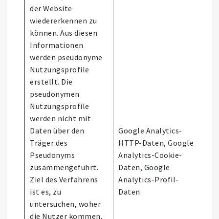
der Website
wiedererkennen zu
können. Aus diesen
Informationen
werden pseudonyme
Nutzungsprofile
erstellt. Die
pseudonymen
Nutzungsprofile
werden nicht mit
Daten über den
Google Analytics-
Träger des
HTTP-Daten, Google
Es 
Pseudonyms
Analytics-Cookie-
aut
zusammengeführt.
Daten, Google
Ent
Ziel des Verfahrens
Analytics-Profil-
stat
ist es, zu
Daten.
untersuchen, woher
die Nutzer kommen,