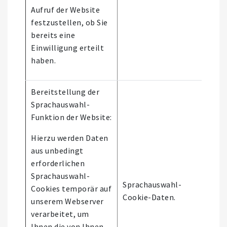
Aufruf der Website
festzustellen, ob Sie
bereits eine
Einwilligung erteilt
haben.
Bereitstellung der
Sprachauswahl-
Funktion der Website:
Hierzu werden Daten
aus unbedingt
erforderlichen
Es 
Sprachauswahl-
Sprachauswahl-
aut
Cookies temporär auf
Cookie-Daten.
Ent
unserem Webserver
stat
verarbeitet, um
Ihnen die von Ihnen